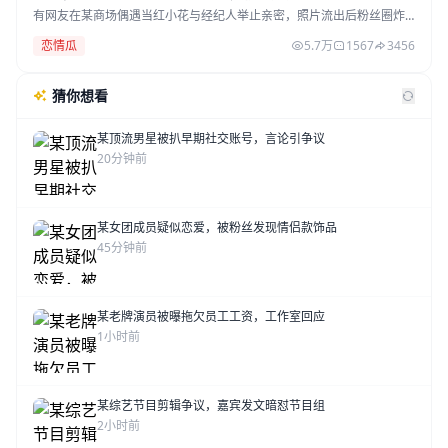
有网友在某商场偶遇当红小花与经纪人举止亲密，照片流出后粉丝圈炸
锅...
恋情瓜
5.7万
1567
3456
猜你想看
某顶流男星被扒早期社交账号，言论引争议
20分钟前
某女团成员疑似恋爱，被粉丝发现情侣款饰品
45分钟前
某老牌演员被曝拖欠员工工资，工作室回应
1小时前
某综艺节目剪辑争议，嘉宾发文暗怼节目组
2小时前