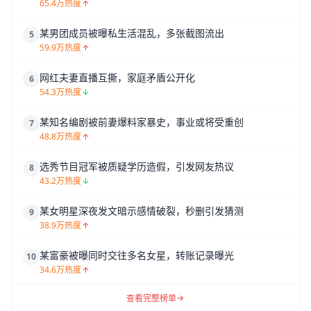
65.4万热度
某男团成员被曝私生活混乱，多张截图流出
5
59.9万热度
网红夫妻直播互撕，家庭矛盾公开化
6
54.3万热度
某知名编剧被前妻爆料家暴史，事业或将受重创
7
48.8万热度
选秀节目冠军被质疑学历造假，引发网友热议
8
43.2万热度
某女明星深夜发文暗示感情破裂，秒删引发猜测
9
38.9万热度
某富豪被曝同时交往多名女星，转账记录曝光
10
34.6万热度
查看完整榜单