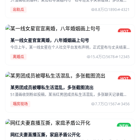
51漫画收到爆料，某知名导演婚内与一名年轻女子关系暧昧，多次被拍
到...
出轨瓜
8.8万
1890
4321
HOT
某一线女星官宣离婚，八年婚姻画上句号
今日上午，某一线女星在个人社交平台发布声明，正式宣布与丈夫结束
八年婚姻...
离婚瓜
15.4万
5678
12345
HOT
某男团成员被曝私生活混乱，多张截图流出
51漫画收到粉丝投稿，某当红男团成员私生活混乱，多张聊天记录截图
曝光...
塌房现场
7.7万
1567
3456
NEW
网红夫妻直播互撕，家庭矛盾公开化