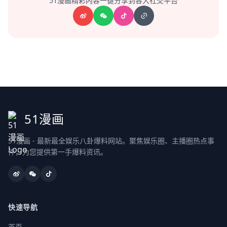
51漫画精彩内容一键分享到各大社交平台
51漫画
51漫画 - 最新最全娱乐八卦爆料网站。聚焦娱乐圈、主播圈热点事
件，为您提供第一手爆料资讯。
快速导航
首页