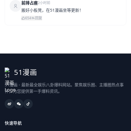
前排占座
2小时前
搬好小板凳，在51漫画坐等更新！
654
回复
51漫画
51漫画 - 最新最全娱乐八卦爆料网站。聚焦娱乐圈、主播圈热点事
件，为您提供第一手爆料资讯。
快速导航