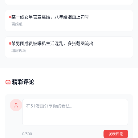
某一线女星官宣离婚，八年婚姻画上句号
离婚瓜
某男团成员被曝私生活混乱，多张截图流出
塌房现场
精彩评论
0/500
发表评论