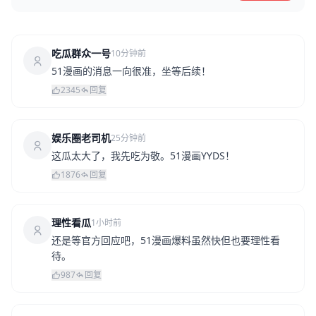
吃瓜群众一号
10分钟前
51漫画的消息一向很准，坐等后续！
2345
回复
娱乐圈老司机
25分钟前
这瓜太大了，我先吃为敬。51漫画YYDS！
1876
回复
理性看瓜
1小时前
还是等官方回应吧，51漫画爆料虽然快但也要理性看
待。
987
回复