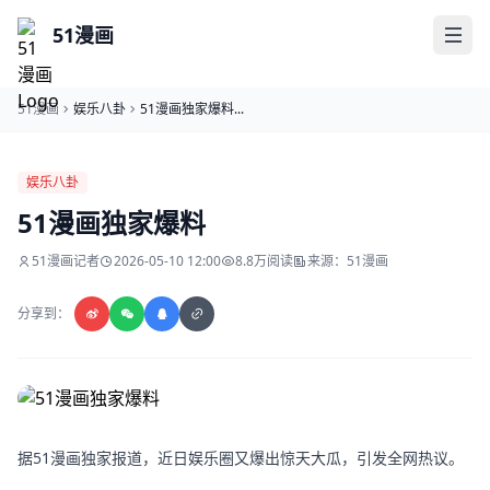
51漫画
51漫画
娱乐八卦
51漫画独家爆料...
娱乐八卦
51漫画独家爆料
51漫画记者
2026-05-10 12:00
8.8万阅读
来源：51漫画
分享到：
据51漫画独家报道，近日娱乐圈又爆出惊天大瓜，引发全网热议。