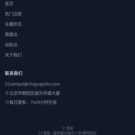
首页
热门瓜榜
主播资讯
离婚瓜
出轨瓜
关于我们
联系我们
contact@chiguajishi.com
北京市朝阳区娱乐传媒大厦
每日更新，7x24小时在线
51漫画
51漫画 - 最新最全娱乐八卦爆料网站