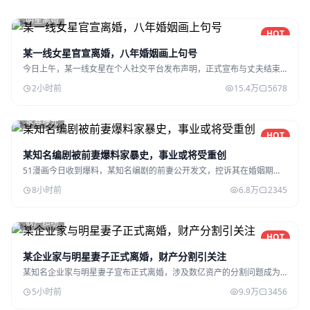
明星离婚
HOT
某一线女星官宣离婚，八年婚姻画上句号
今日上午，某一线女星在个人社交平台发布声明，正式宣布与丈夫结束
八年婚姻，引发全网热议。
2小时前
15.4万
5678
家暴曝光
HOT
某知名编剧被前妻爆料家暴史，事业或将受重创
51漫画今日收到爆料，某知名编剧的前妻公开发文，控诉其在婚姻期间
的家暴行为，细节令人震惊。
8小时前
6.8万
2345
财产纠纷
HOT
某企业家与明星妻子正式离婚，财产分割引关注
某知名企业家与明星妻子宣布正式离婚，涉及数亿资产的分割问题成为
外界关注的焦点。
5小时前
9.9万
3456