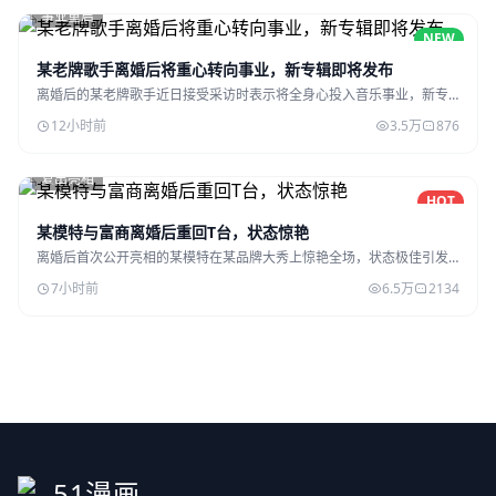
事业重启
NEW
某老牌歌手离婚后将重心转向事业，新专辑即将发布
离婚后的某老牌歌手近日接受采访时表示将全身心投入音乐事业，新专
辑正在紧锣密鼓地制作中。
12小时前
3.5万
876
复出亮相
HOT
某模特与富商离婚后重回T台，状态惊艳
离婚后首次公开亮相的某模特在某品牌大秀上惊艳全场，状态极佳引发
网友热议。
7小时前
6.5万
2134
51漫画