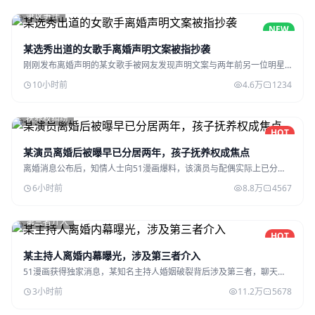
争议事件
NEW
某选秀出道的女歌手离婚声明文案被指抄袭
刚刚发布离婚声明的某女歌手被网友发现声明文案与两年前另一位明星
的声明高度相似。
10小时前
4.6万
1234
抚养权纠纷
HOT
某演员离婚后被曝早已分居两年，孩子抚养权成焦点
离婚消息公布后，知情人士向51漫画爆料，该演员与配偶实际上已分居
超过两年，孩子抚养权争夺激烈。
6小时前
8.8万
4567
第三者介入
HOT
某主持人离婚内幕曝光，涉及第三者介入
51漫画获得独家消息，某知名主持人婚姻破裂背后涉及第三者，聊天记
录被知情人士曝光。
3小时前
11.2万
5678